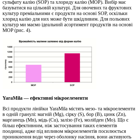
сульфату калію (SOP) та хлориду калію (MOP). Вибір має
базуватися на цільовій культурі. Для овочевих та фруктових
культур преміальними є продукти на основі SOP, оскільки
хлорид калію для них може бути шкідливим. Для польових
культур ми маємо ідеальний асортимент продуктів на основі
MOP (рис. 4).
YaraMila — ефективні мікроелементи
Всі продукти лінійки YaraMila містять мезо- та мікроелементи
в одній гранулі: магній (Mg), сірку (S), бор (B), цинк (Zn),
марганець (Mn), мідь (Cu), залізо (Fe), молібден (Мо). Що є
більш ефективним, ніж застосування таких елементів
поодинці, адже під впливом мікроелементів посилюється
проникнення води через оболонку насіння, вони активують