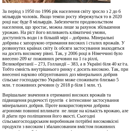
За період з 1950 по 1996 рік населення світу зросло з 2 до 6
мільярдів чоловік. Якщо темпи росту збережуться то в 2020
році нас буде 8 мільярдів. Забезпечити продовольством
населення, що зростає, можна лише за рахунок збільшення
урожаю. На ріст його впливають кліматичні умови,
доступність води і в більшій мірі – добрива. Мінеральні
добрива є запорукою отримання високих і сталих врожаїв. У
розвинутих країнах світу їх обсяги застосування знаходяться
на досить високому рівні. Так, у 2006 році в Німеччині було
внесено 209 кг поживних речовин на 1 га ріллі,
Великобританії – 273, Голландії – 383, а в Україні біля 40 кг/га.
Тобто ємність внутрішнього ринку є досить високою. Так, при
внесенні науково обґрунтованих доз мінеральних добрив
сільське господарство України може споживати близько 5
млн. т поживних речовин (у 2018 р біля 1 млн. т).
Вирішальне значення в отриманні високих врожаїв та
підвищення родючості ґрунтів є інтенсивне застосування
мінеральних добрив. Проте використовуючи добрива
агрономи повинні впливати не лише на кількість врожаю, але
й дбати про поліпшення його якості. Сьогодні
сільськогосподарським виробникам потрібні високоякісні
продукти з високим і збалансованим вмістом поживних