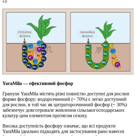
2).
YaraMila — ефективний фосфор
Гранули YaraMila містять різні повністю доступні для рослин
форми фосфору: водорозчинний (~ 70%) є легко доступний
для рослин, в той час як цитраторозчинний фосфор (~ 30%)
забезпечує довготривале живлення сільськогосподарських
культур цим елементом протягом сезону.
Висока доступність фосфору означає, що всі продукти
YaraMila ідеально підходять для застосування рано навесні