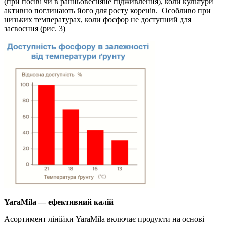
(при посіві чи в ранньовесняне підживлення), коли культури
активно поглинають його для росту коренів. Особливо при
низьких температурах, коли фосфор не доступний для
засвоєння (рис. 3)
YaraMila — ефективний калій
Асортимент лінійки YaraMila включає продукти на основі