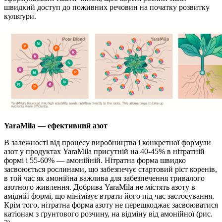
швидкий доступ до поживних речовин на початку розвитку
культури.
YaraMila — ефективний азот
В залежності від процесу виробництва і конкретної формули
азот у продуктах YaraMila присутній на 40-45% в нітратній
формі і 55-60% — амонійній. Нітратна форма швидко
засвоюється рослинами, що забезпечує стартовий ріст коренів,
в той час як амонійна важлива для забезпечення тривалого
азотного живлення. Добрива YaraMila не містять азоту в
амідній формі, що мінімізує втрати його під час застосування.
Крім того, нітратна форма азоту не перешкоджає засвоюватися
катіонам з ґрунтового розчину, на відміну від амонійної (рис.