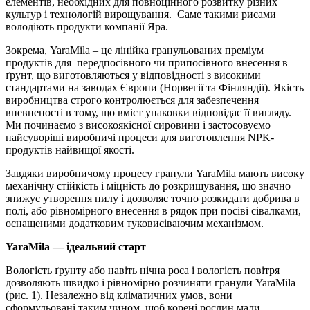
елементів, необхідних для повноцінного розвитку різних
культур і технологій вирощування. Саме такими рисами
володіють продукти компанії Яра.
Зокрема, YaraMila – це лінійка гранульованих преміум
продуктів для передпосівного чи припосівного внесення в
ґрунт, що виготовляються у відповідності з високими
стандартами на заводах Європи (Норвегії та Фінляндії). Якість
виробництва строго контролюється для забезпечення
впевненості в тому, що вміст упаковки відповідає її вигляду.
Ми починаємо з високоякісної сировини і застосовуємо
найсуворіші виробничі процеси для виготовлення NPK-
продуктів найвищої якості.
Завдяки виробничому процесу гранули YaraMila мають високу
механічну стійкість і міцність до розкришування, що значно
знижує утворення пилу і дозволяє точно розкидати добрива в
полі, або рівномірного внесення в рядок при посіві сівалками,
оснащеними додатковим туковисіваючим механізмом.
YaraMila — ідеальний старт
Вологість ґрунту або навіть нічна роса і вологість повітря
дозволяють швидко і рівномірно розчиняти гранули YaraMila
(рис. 1). Незалежно від кліматичних умов, вони
сформульовані таким чином, щоб корені рослин мали